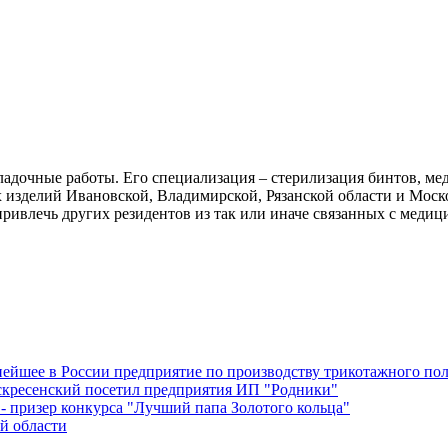
ладочные работы. Его специализация – стерилизация бинтов, м
изделий Ивановской, Владимирской, Рязанской области и Моско
ривлечь других резидентов из так или иначе связанных с меди
ейшее в России предприятие по производству трикотажного по
скресенский посетил предприятия ИП "Родники"
 призер конкурса "Лучший папа Золотого кольца"
й области