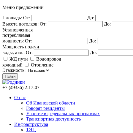
Меню предложений
Площадь:
От:
До:
Высота потолков:
От:
До:
Установленная
потребляемая
мощность:
От:
До:
Мощность подачи
воды, атм.:
От:
До:
ЖД пути
Водопровод
холодный
Отопление
Этажность:
+7 (49336) 2-17-07
О нас
Об Ивановской области
Говорят резиденты
Участие в федеральных программах
Транспортная доступность
Инфраструктура
ТЭЦ