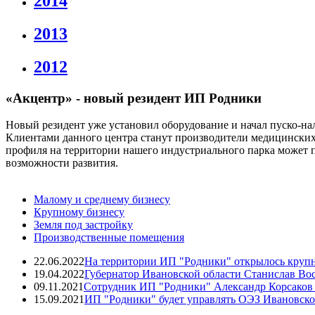
2014
2013
2012
«Акцентр» - новый резидент ИП Родники
Новый резидент уже установил оборудование и начал пуско-на
Клиентами данного центра станут производители медицинских 
профиля на территории нашего индустриального парка может п
возможности развития.
Малому и среднему бизнесу
Крупному бизнесу
Земля под застройку
Производственные помещения
22.06.2022
На территории ИП "Родники" открылось крупн
19.04.2022
Губернатор Ивановской области Станислав Во
09.11.2021
Сотрудник ИП "Родники" Александр Корсаков -
15.09.2021
ИП "Родники" будет управлять ОЭЗ Ивановско