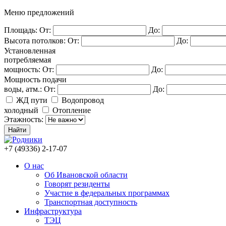
Меню предложений
Площадь:
От:
До:
Высота потолков:
От:
До:
Установленная
потребляемая
мощность:
От:
До:
Мощность подачи
воды, атм.:
От:
До:
ЖД пути
Водопровод
холодный
Отопление
Этажность:
+7 (49336) 2-17-07
О нас
Об Ивановской области
Говорят резиденты
Участие в федеральных программах
Транспортная доступность
Инфраструктура
ТЭЦ